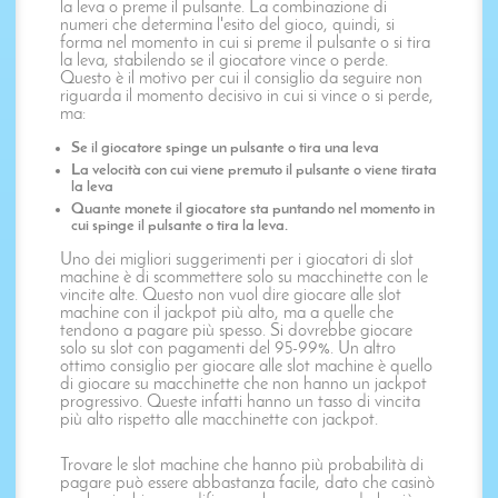
la leva o preme il pulsante. La combinazione di
numeri che determina l'esito del gioco, quindi, si
forma nel momento in cui si preme il pulsante o si tira
la leva, stabilendo se il giocatore vince o perde.
Questo è il motivo per cui il consiglio da seguire non
riguarda il momento decisivo in cui si vince o si perde,
ma:
Se il giocatore spinge un pulsante o tira una leva
La velocità con cui viene premuto il pulsante o viene tirata
la leva
Quante monete il giocatore sta puntando nel momento in
cui spinge il pulsante o tira la leva.
Uno dei migliori suggerimenti per i giocatori di slot
machine è di scommettere solo su macchinette con le
vincite alte. Questo non vuol dire giocare alle slot
machine con il jackpot più alto, ma a quelle che
tendono a pagare più spesso. Si dovrebbe giocare
solo su slot con pagamenti del 95-99%. Un altro
ottimo consiglio per giocare alle slot machine è quello
di giocare su macchinette che non hanno un jackpot
progressivo. Queste infatti hanno un tasso di vincita
più alto rispetto alle macchinette con jackpot.
Trovare le slot machine che hanno più probabilità di
pagare può essere abbastanza facile, dato che casinò