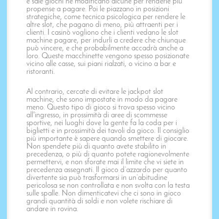
e sale giochi ne modificano alcune per renderle più
propense a pagare. Poi le piazzano in posizioni
strategiche, come tecnica psicologica per rendere le
altre slot, che pagano di meno, più attraenti per i
clienti. I casinò vogliono che i clienti vedano le slot
machine pagare, per indurli a credere che chiunque
può vincere, e che probabilmente accadrà anche a
loro. Queste macchinette vengono spesso posizionate
vicino alle casse, sui piani rialzati, o vicino a bar e
ristoranti.
Al contrario, cercate di evitare le jackpot slot
machine, che sono impostate in modo da pagare
meno. Questo tipo di gioco si trova spesso vicino
all'ingresso, in prossimità di aree di scommesse
sportive, nei luoghi dove la gente fa la coda per i
biglietti e in prossimità dei tavoli da gioco. Il consiglio
più importante è sapere quando smettere di giocare.
Non spendete più di quanto avete stabilito in
precedenza, o più di quanto potete ragionevolmente
permettervi, e non sforate mai il limite che vi siete in
precedenza assegnati. Il gioco d’azzardo per quanto
divertente sia può trasformarsi in un’abitudine
pericolosa se non controllata e non svolta con la testa
sulle spalle. Non dimenticatevi che ci sono in gioco
grandi quantità di soldi e non volete rischiare di
andare in rovina.