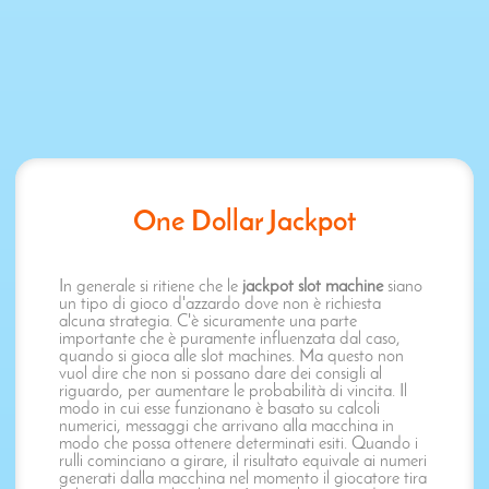
One Dollar Jackpot
In generale si ritiene che le
jackpot slot machine
siano
un tipo di gioco d'azzardo dove non è richiesta
alcuna strategia. C'è sicuramente una parte
importante che è puramente influenzata dal caso,
quando si gioca alle slot machines. Ma questo non
vuol dire che non si possano dare dei consigli al
riguardo, per aumentare le probabilità di vincita. Il
modo in cui esse funzionano è basato su calcoli
numerici, messaggi che arrivano alla macchina in
modo che possa ottenere determinati esiti. Quando i
rulli cominciano a girare, il risultato equivale ai numeri
generati dalla macchina nel momento il giocatore tira